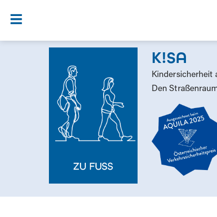
K!SA​
K
inder
s
icherheit
Den Straßenraum 