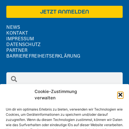
JETZT ANMELDEN
NEWS
KONTAKT
IMPRESSUM
DATENSCHUTZ
PARTNER
BARRIEREFREIHEITSERKLÄRUNG
Cookie-Zustimmung
verwalten
Um dir ein optimales Erlebnis zu bieten, verwenden wir Technologien wie
Cookies, um Geräteinformationen zu speichern und/oder darauf
Radland GmbH
zuzugreifen. Wenn du diesen Technologien zustimmst, können wir Daten
Schreinergasse 2/1.Stock, 3100 St. Pölten
wie das Surfverhalten oder eindeutige IDs auf dieser Website verarbeiten.