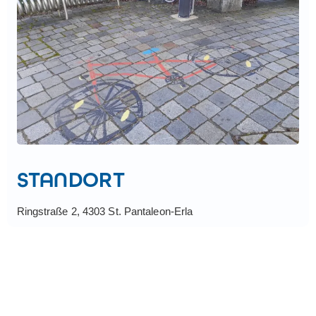
3430 Tulln an der Donau
3434 Tulbing
3451 Tullnerfeld
3494 Gedersdorf
3500 Krems
3500 Krems-Stein
3508 Paudorf
3580 Horn
3644 Emmersdorf
3843 Dobersberg
3913 Großgöttfritz
3950 Gmünd
4303 St. Pantaleon-Erla
STANDORT
Ringstraße 2, 4303 St. Pantaleon-Erla