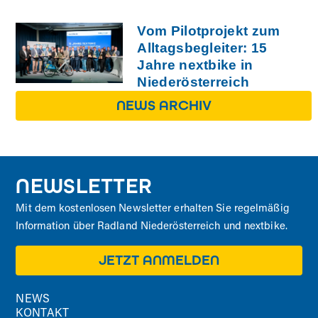
Vom Pilotprojekt zum
Alltagsbegleiter: 15
Jahre nextbike in
Niederösterreich
NEWS ARCHIV
NEWSLETTER
Mit dem kostenlosen Newsletter erhalten Sie regelmäßig
Information über Radland Niederösterreich und nextbike.
JETZT ANMELDEN
NEWS
KONTAKT