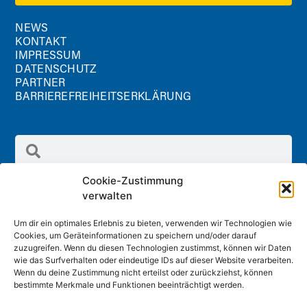
NEWS
KONTAKT
IMPRESSUM
DATENSCHUTZ
PARTNER
BARRIEREFREIHEITSERKLÄRUNG
Cookie-Zustimmung
verwalten
Um dir ein optimales Erlebnis zu bieten, verwenden wir Technologien wie
Cookies, um Geräteinformationen zu speichern und/oder darauf
Radland GmbH
zuzugreifen. Wenn du diesen Technologien zustimmst, können wir Daten
Schreinergasse 2/1.Stock, 3100 St. Pölten
wie das Surfverhalten oder eindeutige IDs auf dieser Website verarbeiten.
Wenn du deine Zustimmung nicht erteilst oder zurückziehst, können
office@radland.at
bestimmte Merkmale und Funktionen beeinträchtigt werden.