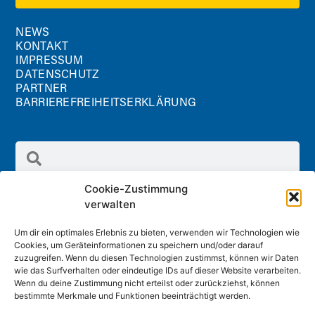
NEWS
KONTAKT
IMPRESSUM
DATENSCHUTZ
PARTNER
BARRIEREFREIHEITSERKLÄRUNG
Cookie-Zustimmung
verwalten
Um dir ein optimales Erlebnis zu bieten, verwenden wir Technologien wie
Cookies, um Geräteinformationen zu speichern und/oder darauf
Radland GmbH
zuzugreifen. Wenn du diesen Technologien zustimmst, können wir Daten
Schreinergasse 2/1 Stock, 3100 St. Pölten
wie das Surfverhalten oder eindeutige IDs auf dieser Website verarbeiten.
Wenn du deine Zustimmung nicht erteilst oder zurückziehst, können
office@radland.at
bestimmte Merkmale und Funktionen beeinträchtigt werden.