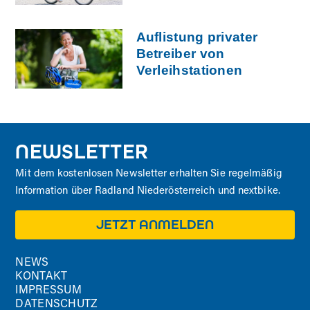
Auflistung privater
Betreiber von
Verleihstationen
NEWSLETTER
Mit dem kostenlosen Newsletter erhalten Sie regelmäßig
Information über Radland Niederösterreich und nextbike.
JETZT ANMELDEN
NEWS
KONTAKT
IMPRESSUM
DATENSCHUTZ