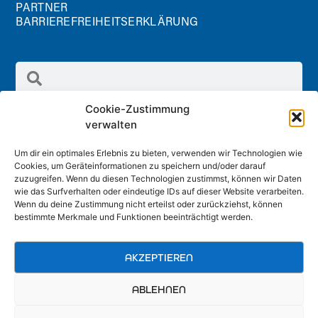
PARTNER
BARRIEREFREIHEITSERKLÄRUNG
Cookie-Zustimmung
verwalten
Um dir ein optimales Erlebnis zu bieten, verwenden wir Technologien wie
Cookies, um Geräteinformationen zu speichern und/oder darauf
Radland GmbH
zuzugreifen. Wenn du diesen Technologien zustimmst, können wir Daten
Schreinergasse 2/1 Stock, 3100 St. Pölten
wie das Surfverhalten oder eindeutige IDs auf dieser Website verarbeiten.
Wenn du deine Zustimmung nicht erteilst oder zurückziehst, können
office@radland.at
bestimmte Merkmale und Funktionen beeinträchtigt werden.
AKZEPTIEREN
ABLEHNEN