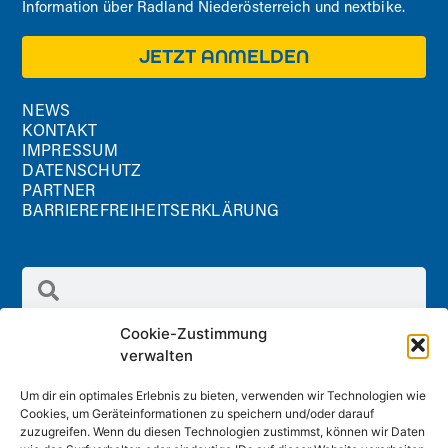
Information über Radland Niederösterreich und nextbike.
JETZT ANMELDEN
NEWS
KONTAKT
IMPRESSUM
DATENSCHUTZ
PARTNER
BARRIEREFREIHEITSERKLÄRUNG
Cookie-Zustimmung
verwalten
Um dir ein optimales Erlebnis zu bieten, verwenden wir Technologien wie
Cookies, um Geräteinformationen zu speichern und/oder darauf
Radland GmbH
zuzugreifen. Wenn du diesen Technologien zustimmst, können wir Daten
Schreinergasse 2/1.Stock, 3100 St. Pölten